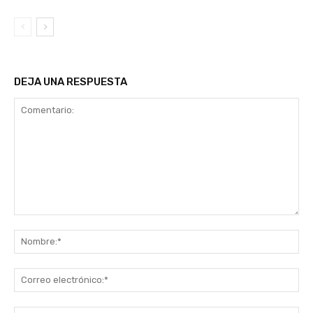
DEJA UNA RESPUESTA
Comentario:
No
Co
ele