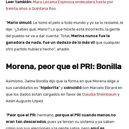
Leer también:
Mara Lezama Espinosa endeudara hasta por
treinta años a Quintana Roo
“
Mario simuló
. Le tomó el pelo a todo mundo y yo se lo reclamé, le
dije: ‘¿Sabes qué, Mario? Lo que hiciste está incorrecto, la gente
del pueblo se va a dar cuenta’. Total,
Marina nunca fue la
ganadora de nada
,
fue un dedazo de lo más vil
que cualquier
otro partido hubiera hecho”, añadió.
Morena, peor que el PRI: Bonilla
Asimismo, Jaime Bonilla dijo que la forma en que Morena elige a
sus candidatos es “
hipócrita
” y
coincidió
con
Marcelo Ebrard
en
que los dados están cargados en favor de
Claudia Sheinbaum
y
Adán Augusto López.
“
Peor que el PR
I, hermano,
porque el PRI cuando menos no
eran tan descarados
, pues ya tenían su sistema y ya saben
cómo son sus elecciones y la gente sabía, pero
aquí es