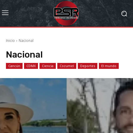
Inicio
Nacional
Nacional
Cancún
CDMX
Ciencia
Cozumel
Deportes
El mundo