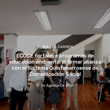
PLAYA DEL CARMEN
ECOCE fortalece programas de
educación ambiental al firmar alianza
con el Sistema Quintanarroense de
Comunicación Social
19 De Agosto De 2025