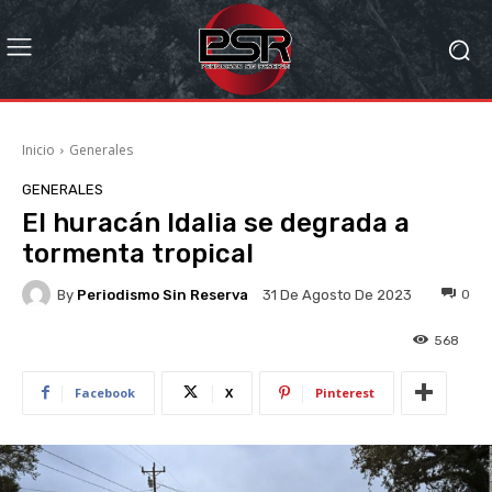
Inicio
Generales
GENERALES
El huracán Idalia se degrada a
tormenta tropical
By
Periodismo Sin Reserva
0
31 De Agosto De 2023
568
Facebook
X
Pinterest