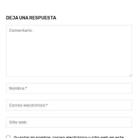
DEJA UNA RESPUESTA
Comentario:
No
Co
ele
Sit
we
Guardar mi nombre, correo electrónico y sitio web en este