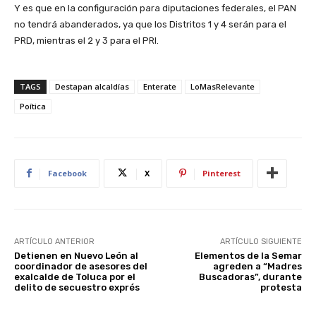
Y es que en la configuración para diputaciones federales, el PAN
no tendrá abanderados, ya que los Distritos 1 y 4 serán para el
PRD, mientras el 2 y 3 para el PRI.
TAGS
Destapan alcaldías
Enterate
LoMasRelevante
Poítica
Facebook
X
Pinterest
ARTÍCULO ANTERIOR
ARTÍCULO SIGUIENTE
Detienen en Nuevo León al
Elementos de la Semar
coordinador de asesores del
agreden a “Madres
exalcalde de Toluca por el
Buscadoras”, durante
delito de secuestro exprés
protesta