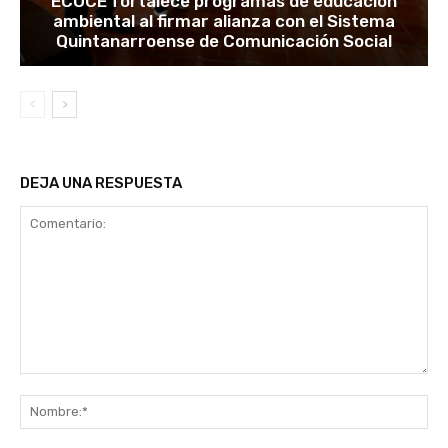
ECOCE fortalece programas de educación
ambiental al firmar alianza con el Sistema
Quintanarroense de Comunicación Social
DEJA UNA RESPUESTA
Comentario:
No