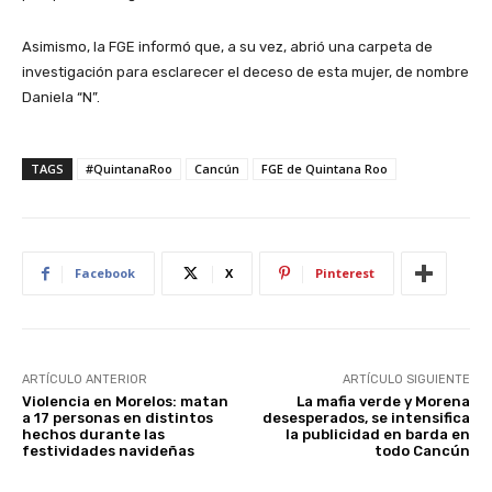
Asimismo, la FGE informó que, a su vez, abrió una carpeta de
investigación para esclarecer el deceso de esta mujer, de nombre
Daniela “N”.
TAGS
#QuintanaRoo
Cancún
FGE de Quintana Roo
Facebook
X
Pinterest
ARTÍCULO ANTERIOR
ARTÍCULO SIGUIENTE
Violencia en Morelos: matan
La mafia verde y Morena
a 17 personas en distintos
desesperados, se intensifica
hechos durante las
la publicidad en barda en
festividades navideñas
todo Cancún