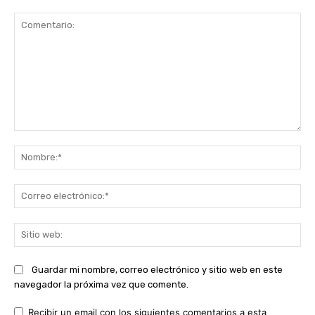
Comentario:
No
Co
ele
Sit
we
Guardar mi nombre, correo electrónico y sitio web en este
navegador la próxima vez que comente.
Recibir un email con los siguientes comentarios a esta