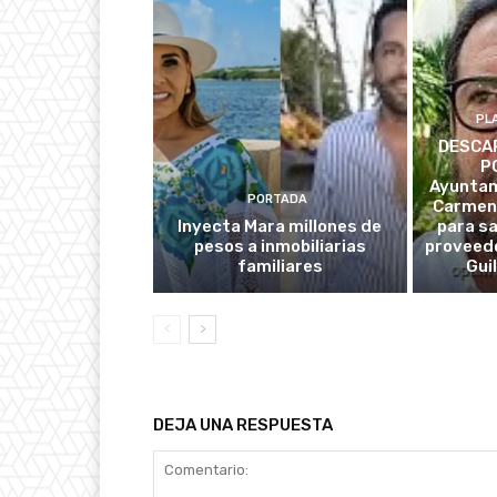
PL
DESCAR
P
Ayuntam
PORTADA
Carmen
Inyecta Mara millones de
para s
pesos a inmobiliarias
proveedo
familiares
Gui
DEJA UNA RESPUESTA