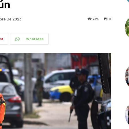
ún
625
0
bre De 2023
st
WhatsApp