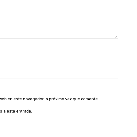
Nombre:
Correo
electróni
Sitio
web:
o web en este navegador la próxima vez que comente.
s a esta entrada.