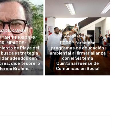
AYA DEL CARMEN
PLAYA DEL CARMEN
TAN ‘PRESIONES’
OR IMPAGOS:
ECOCE fortalece
iento de Playa del
programas de educación
 busca estrategia
ambiental al firmar alianza
aldar adeudos con
con el Sistema
res, dice tesorero
Quintanarroense de
llermo Brahms
Comunicación Social