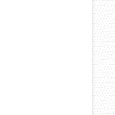
*
co:*