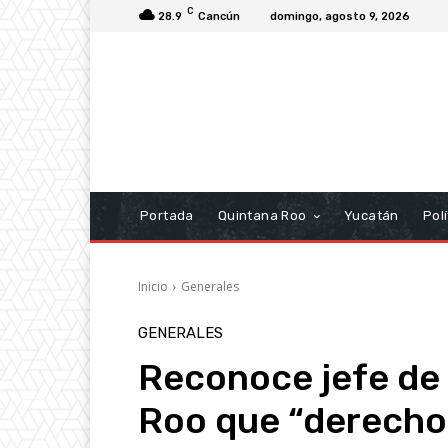
C
28.9
Cancún
domingo, agosto 9, 2026
Portada
Quintana Roo
Yucatán
Polí
Inicio
Generales
GENERALES
Reconoce jefe de 
Roo que “derecho 