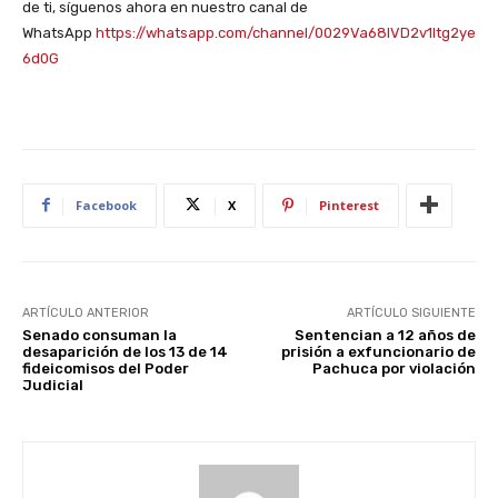
de ti, síguenos ahora en nuestro canal de
WhatsApp
https://whatsapp.com/channel/0029Va68IVD2v1Itg2ye
6d0G
Facebook
X
Pinterest
ARTÍCULO ANTERIOR
ARTÍCULO SIGUIENTE
Senado consuman la
Sentencian a 12 años de
desaparición de los 13 de 14
prisión a exfuncionario de
fideicomisos del Poder
Pachuca por violación
Judicial