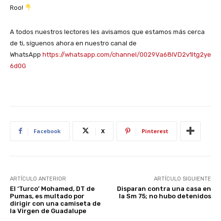
Roo!
A todos nuestros lectores les avisamos que estamos más cerca
de ti, síguenos ahora en nuestro canal de
WhatsApp
https://whatsapp.com/channel/0029Va68IVD2v1Itg2ye
6d0G
Facebook
X
Pinterest
ARTÍCULO ANTERIOR
ARTÍCULO SIGUIENTE
El ‘Turco’ Mohamed, DT de
Disparan contra una casa en
Pumas, es multado por
la Sm 75; no hubo detenidos
dirigir con una camiseta de
la Virgen de Guadalupe