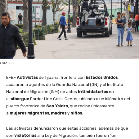
Foto: EFE
EFE.-
Activistas
de Tijuana, frontera con
Estados Unidos
,
acusaron a agentes de la Guardia Nacional (GN) y el Instituto
Nacional de Migración (INM) de actos
intimidatorios
en
el
albergue
Border Line Crisis Center, ubicado a un kilómetro del
puerto fronterizo de
San Ysidro
, que recibe únicamente
a
mujeres
migrantes
,
madres
y
niños
.
Las activistas denunciaron que estas acciones, además de que
son
violatorias
a la Ley de Migración, también fueron “un