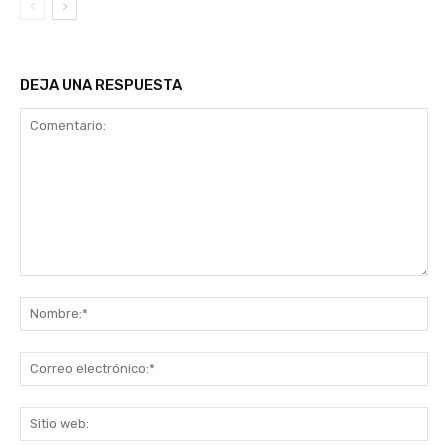
DEJA UNA RESPUESTA
Comentario:
No
Co
ele
Sit
we