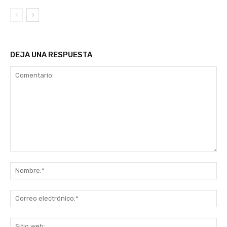
DEJA UNA RESPUESTA
Comentario:
No
Co
ele
Sit