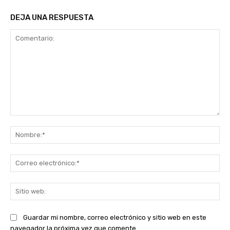
DEJA UNA RESPUESTA
Comentario:
No
Co
ele
Sit
we
Guardar mi nombre, correo electrónico y sitio web en este
navegador la próxima vez que comente.