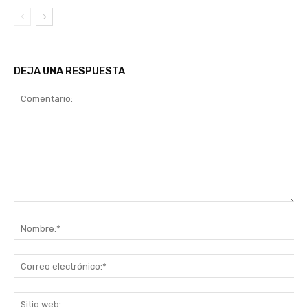
DEJA UNA RESPUESTA
Comentario:
No
Co
ele
Sit