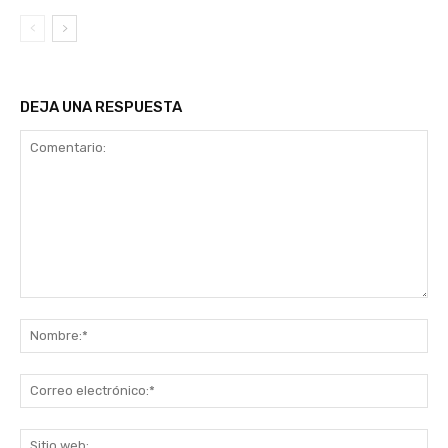
DEJA UNA RESPUESTA
Comentario:
No
Co
ele
Sit