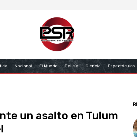
tica
Nacional
El Mundo
Policía
Ciencia
Espectáculos
R
nte un asalto en Tulum
l