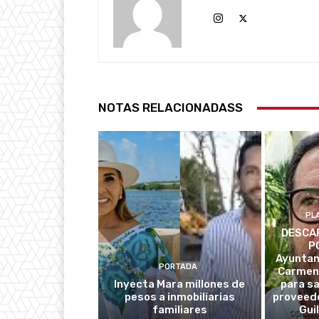
NOTAS RELACIONADASS
PL
DESCAR
P
Ayuntam
PORTADA
Carmen
Inyecta Mara millones de
para s
pesos a inmobiliarias
proveedo
familiares
Gui