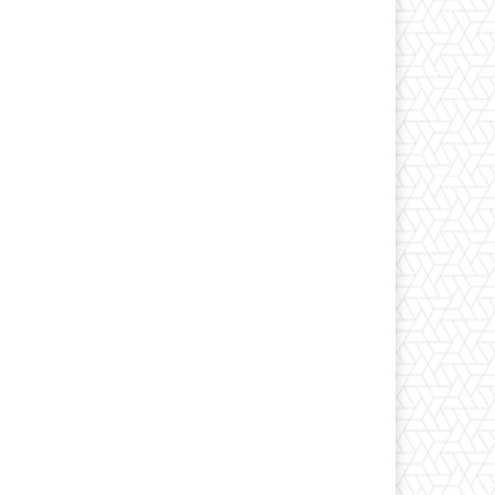
*
co:*