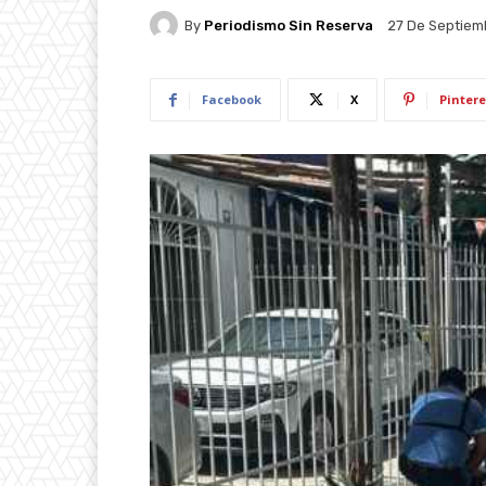
By
Periodismo Sin Reserva
27 De Septiem
Facebook
X
Pintere