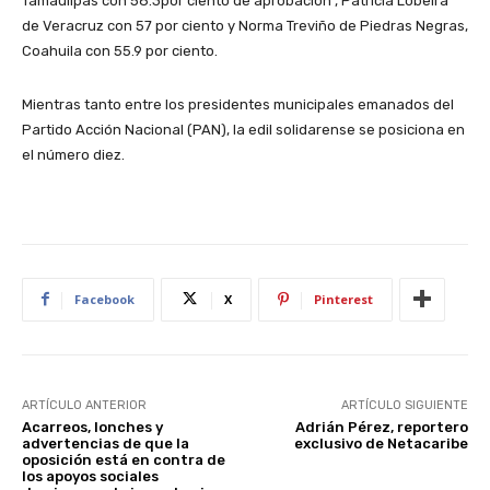
Tamaulipas con 58.3por ciento de aprobación , Patricia Lobeira
de Veracruz con 57 por ciento y Norma Treviño de Piedras Negras,
Coahuila con 55.9 por ciento.
Mientras tanto entre los presidentes municipales emanados del
Partido Acción Nacional (PAN), la edil solidarense se posiciona en
el número diez.
Facebook
X
Pinterest
ARTÍCULO ANTERIOR
ARTÍCULO SIGUIENTE
Acarreos, lonches y
Adrián Pérez, reportero
advertencias de que la
exclusivo de Netacaribe
oposición está en contra de
los apoyos sociales