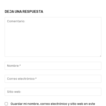
DEJA UNA RESPUESTA
Comentario:
No
Co
ele
Sit
we
Guardar mi nombre, correo electrónico y sitio web en este