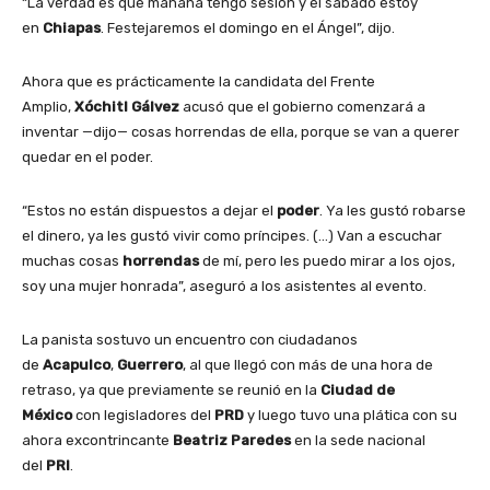
“La verdad es que mañana tengo sesión y el sábado estoy
en
Chiapas
. Festejaremos el domingo en el Ángel”, dijo.
Ahora que es prácticamente la candidata del Frente
Amplio,
Xóchitl Gálvez
acusó que el gobierno comenzará a
inventar —dijo— cosas horrendas de ella, porque se van a querer
quedar en el poder.
“Estos no están dispuestos a dejar el
poder
. Ya les gustó robarse
el dinero, ya les gustó vivir como príncipes. (…) Van a escuchar
muchas cosas
horrendas
de mí, pero les puedo mirar a los ojos,
soy una mujer honrada”, aseguró a los asistentes al evento.
La panista sostuvo un encuentro con ciudadanos
de
Acapulco
,
Guerrero
, al que llegó con más de una hora de
retraso, ya que previamente se reunió en la
Ciudad de
México
con legisladores del
PRD
y luego tuvo una plática con su
ahora excontrincante
Beatriz Paredes
en la sede nacional
del
PRI
.