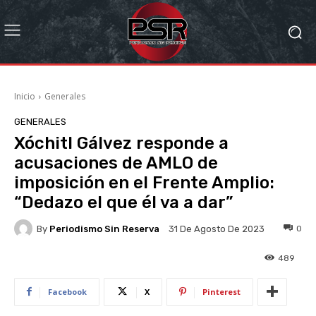
Inicio
Generales
GENERALES
Xóchitl Gálvez responde a
acusaciones de AMLO de
imposición en el Frente Amplio:
“Dedazo el que él va a dar”
By
Periodismo Sin Reserva
0
31 De Agosto De 2023
489
Facebook
X
Pinterest