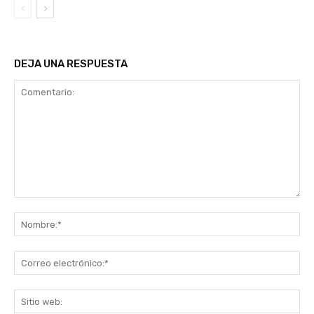
DEJA UNA RESPUESTA
Comentario:
No
Co
ele
Sit
we