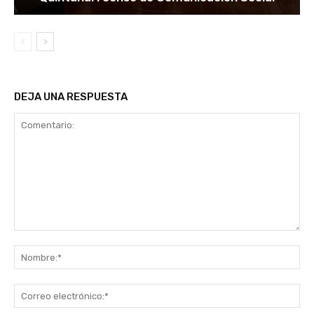
DEJA UNA RESPUESTA
Comentario:
No
Co
ele