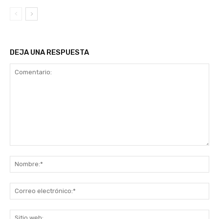
DEJA UNA RESPUESTA
Comentario:
No
Co
ele
Sit