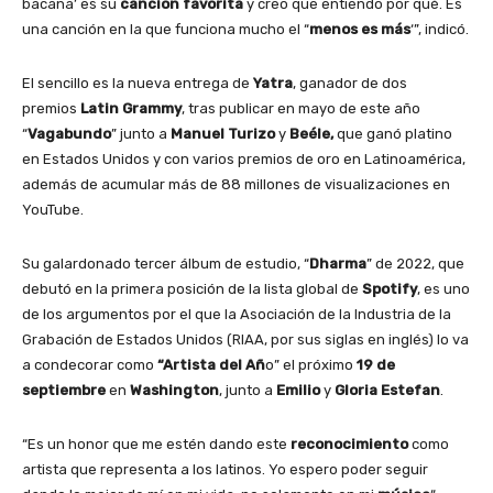
bacana’ es su
canción
favorita
y creo que entiendo por qué. Es
una canción en la que funciona mucho el “
menos es más
‘”, indicó.
El sencillo es la nueva entrega de
Yatra
, ganador de dos
premios
Latin Grammy
, tras publicar en mayo de este año
“
Vagabundo
” junto a
Manuel Turizo
y
Beéle,
que ganó platino
en Estados Unidos y con varios premios de oro en Latinoamérica,
además de acumular más de 88 millones de visualizaciones en
YouTube.
Su galardonado tercer álbum de estudio, “
Dharma
” de 2022, que
debutó en la primera posición de la lista global de
Spotify
, es uno
de los argumentos por el que la Asociación de la Industria de la
Grabación de Estados Unidos (RIAA, por sus siglas en inglés) lo va
a condecorar como
“Artista del Añ
o” el próximo
19 de
septiembre
en
Washington
, junto a
Emilio
y
Gloria Estefan
.
“Es un honor que me estén dando este
reconocimiento
como
artista que representa a los latinos. Yo espero poder seguir