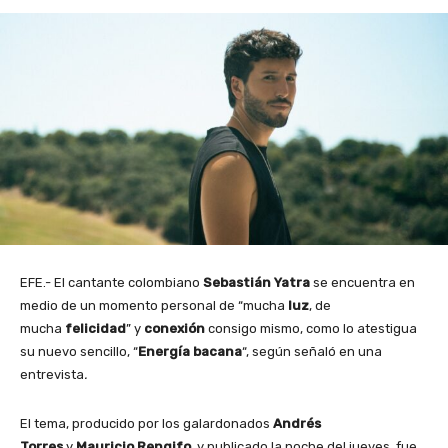
EFE.- El cantante colombiano
Sebastián Yatra
se encuentra en
medio de un momento personal de “mucha
luz
, de
mucha
felicidad
” y
conexión
consigo mismo, como lo atestigua
su nuevo sencillo, “
Energía bacana
“, según señaló en una
entrevista
.
El tema, producido por los galardonados
Andrés
Torres
y
Mauricio Rengifo
, y publicado la noche del jueves, fue