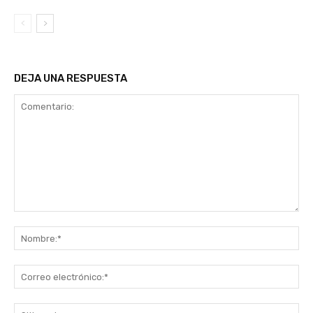
DEJA UNA RESPUESTA
Comentario:
No
Co
ele
Sit