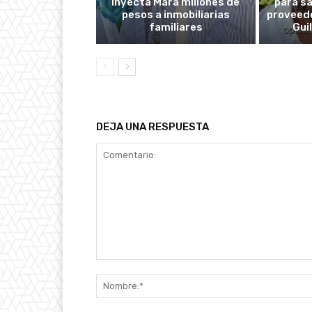
Inyecta Mara millones de
para s
pesos a inmobiliarias
proveedo
familiares
Gui
DEJA UNA RESPUESTA
Comentario: