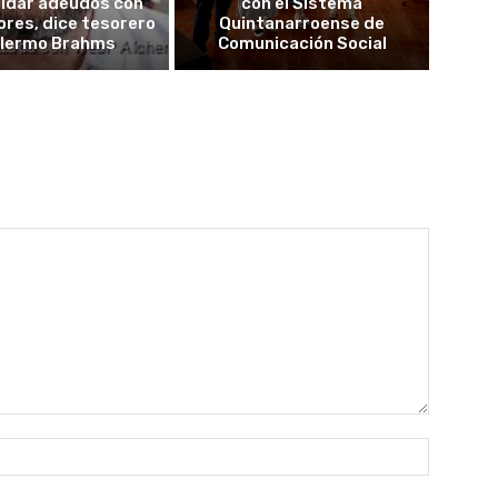
aldar adeudos con
con el Sistema
res, dice tesorero
Quintanarroense de
llermo Brahms
Comunicación Social
Nombre: