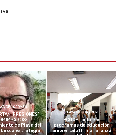
erva
AYA DEL CARMEN
PLAYA DEL CARMEN
TAN ‘PRESIONES’
OR IMPAGOS:
ECOCE fortalece
iento de Playa del
programas de educación
 busca estrategia
ambiental al firmar alianza