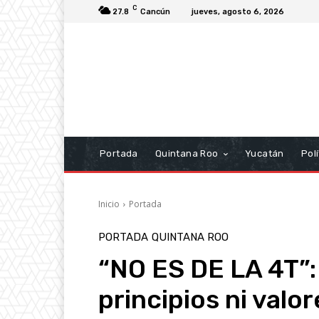
C
27.8
Cancún
jueves, agosto 6, 2026
Portada
Quintana Roo
Yucatán
Polí
Inicio
Portada
PORTADA
QUINTANA ROO
“NO ES DE LA 4T”:
principios ni valor