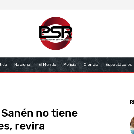
tica
Nacional
El Mundo
Policía
Ciencia
Espectáculos
R
 Sanén no tiene
es, revira