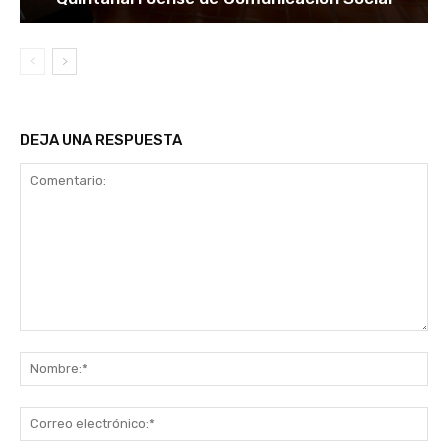
DEJA UNA RESPUESTA
Comentario:
No
Co
ele