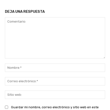
DEJA UNA RESPUESTA
Comentario:
No
Co
ele
Sit
we
Guardar mi nombre, correo electrónico y sitio web en este