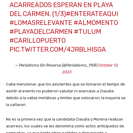
ACARREADOS ESPERAN EN PLAYA
DEL CARMEN. (1/3)
#ENTERATEAQUI
#LOMASRELEVANTE
#ALMOMENTO
#PLAYADELCARMEN
#TULUM
#CARILLOPUERTO
PIC.TWITTER.COM/4JRBLHISGA
— Periodismo Sin Reserva (@Periodismo_PSR)
October 12,
2023
Cabe mencionar, que los asistentes que se tomaron el tiempo de
asistir al evento no pudieron saludar ni acercase a Claudia
debido a la vallas metálicas y limites que colocaron, la mayoría se
la saltaron.
No es la primera vez que la candidata Claudia y Morena realizan
acarreos, los cuales se les denomina como actos anticipados de
campañas, ya que tanto otros partidos a denunciado a