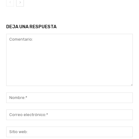
DEJA UNA RESPUESTA
Comentario:
No
Co
ele
Sit
we