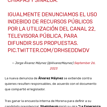
CHIAPAS Y SINALOA.
IGUALMENTE DENUNCIAMOS EL USO
INDEBIDO DE RECURSOS PÚBLICOS
POR LA UTILIZACIÓN DEL CANAL 22,
TELEVISORA PÚBLICA, PARA
DIFUNDIR SUS PROPUESTAS.
PIC.TWITTER.COM/DRHSEDDWDV
— Jorge Álvarez Máynez (@AlvarezMaynez)
September 26,
2023
La nueva denuncia de
Álvarez
Máynez
se extiende contra
quienes resulten responsables, de acuerdo con el documento
que compartió el legislador.
Tras ganar la encuesta interna de Morena para definir a su
candidato presidencial,
Sheinbaum
inició su gira
“La Esperanza