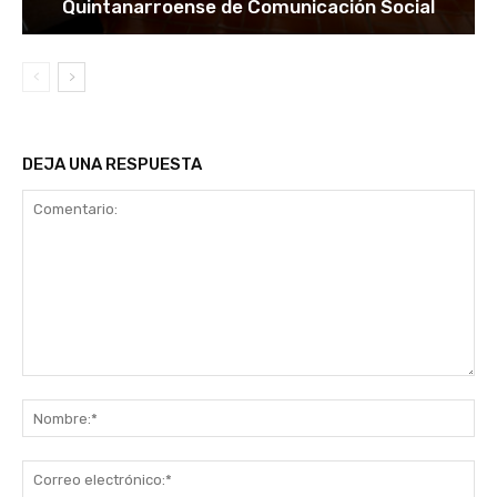
Quintanarroense de Comunicación Social
DEJA UNA RESPUESTA
Comentario:
No
Co
ele