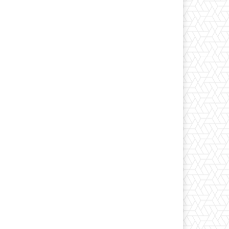
*
co:*