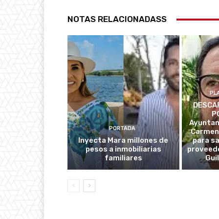
NOTAS RELACIONADASS
PL
DESCAR
P
Ayuntam
PORTADA
Carmen
Inyecta Mara millones de
para s
pesos a inmobiliarias
proveedo
familiares
Gui