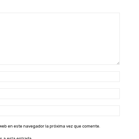
Nombre:
Correo
electróni
Sitio
web:
o web en este navegador la próxima vez que comente.
s a esta entrada.