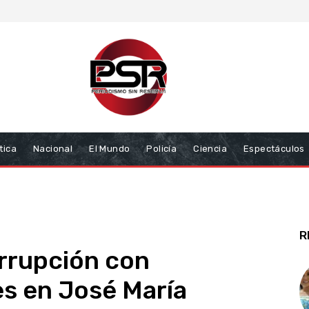
tica
Nacional
El Mundo
Policía
Ciencia
Espectáculos
R
rrupción con
s en José María