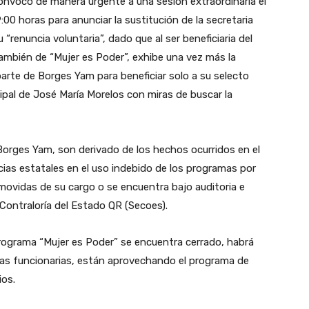
 convocó de manera urgente a una sesión extraordinaria el
:00 horas para anunciar la sustitución de la secretaria
“renuncia voluntaria”, dado que al ser beneficiaria del
mbién de “Mujer es Poder”, exhibe una vez más la
arte de Borges Yam para beneficiar solo a su selecto
pal de José María Morelos con miras de buscar la
Borges Yam, son derivado de los hechos ocurridos en el
ias estatales en el uso indebido de los programas por
emovidas de su cargo o se encuentra bajo auditoria e
a Contraloría del Estado QR (Secoes).
rograma “Mujer es Poder” se encuentra cerrado, habrá
tras funcionarias, están aprovechando el programa de
ios.