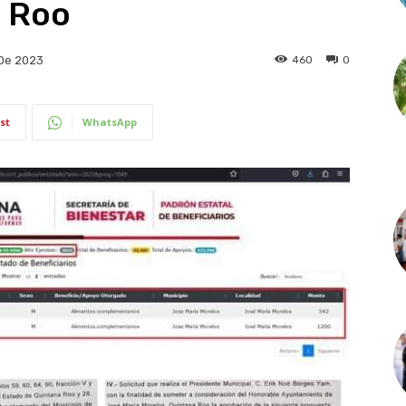
a Roo
460
0
De 2023
st
WhatsApp