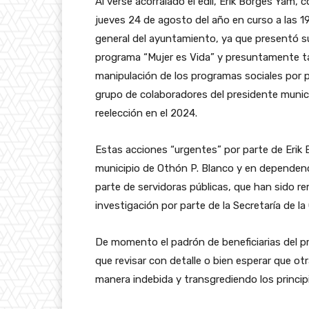
Al verse acorralado el edil, Erik Borges Yam,
jueves 24 de agosto del año en curso a las 19
general del ayuntamiento, ya que presentó su 
programa “Mujer es Vida” y presuntamente ta
manipulación de los programas sociales por p
grupo de colaboradores del presidente munici
reelección en el 2024.
Estas acciones “urgentes” por parte de Erik 
municipio de Othón P. Blanco y en dependenc
parte de servidoras públicas, que han sido r
investigación por parte de la Secretaría de l
De momento el padrón de beneficiarias del p
que revisar con detalle o bien esperar que o
manera indebida y transgrediendo los princip