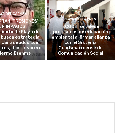
AYA DEL CARMEN
PLAYA DEL CARMEN
TAN ‘PRESIONES’
OR IMPAGOS:
ECOCE fortalece
iento de Playa del
programas de educación
 busca estrategia
ambiental al firmar alianza
aldar adeudos con
con el Sistema
res, dice tesorero
Quintanarroense de
llermo Brahms
Comunicación Social