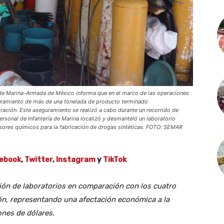
 Marina-Armada de México informa que en el marco de las operaciones
seguramiento de más de una tonelada de producto terminado
ración. Este aseguramiento se realizó a cabo durante un recorrido de
ersonal de Infantería de Marina localizó y desmanteló un laboratorio
ursores químicos para la fabricación de drogas sintéticas. FOTO: SEMAR
ebook
,
Twitter
,
Instagram
y
TikTok
ón de laboratorios en comparación con los cuatro
ión, representando una afectación económica a la
ones de dólares.