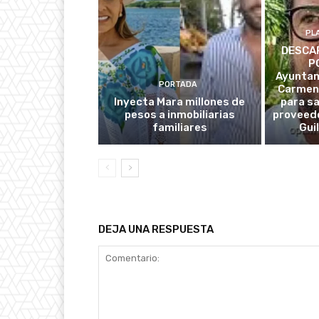
PL
DESCAR
P
Ayuntam
PORTADA
Carmen
Inyecta Mara millones de
para s
pesos a inmobiliarias
proveedo
familiares
Gui
DEJA UNA RESPUESTA