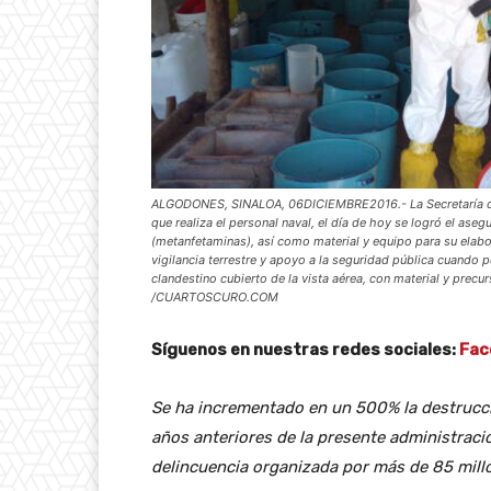
ALGODONES, SINALOA, 06DICIEMBRE2016.- La Secretaría de
que realiza el personal naval, el día de hoy se logró el a
(metanfetaminas), así como material y equipo para su elabo
vigilancia terrestre y apoyo a la seguridad pública cuando p
clandestino cubierto de la vista aérea, con material y prec
/CUARTOSCURO.COM
Síguenos en nuestras redes sociales:
Fac
Se ha incrementado en un 500% la destrucci
años anteriores de la presente administrac
delincuencia organizada por más de 85 mill