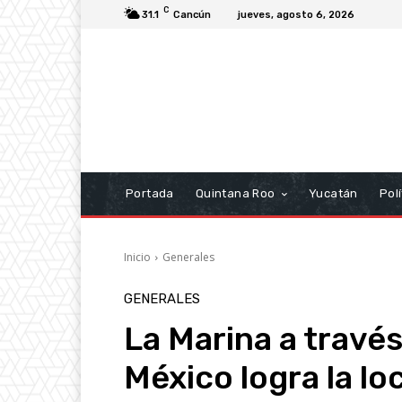
C
31.1
Cancún
jueves, agosto 6, 2026
Portada
Quintana Roo
Yucatán
Polí
Inicio
Generales
GENERALES
La Marina a travé
México logra la lo