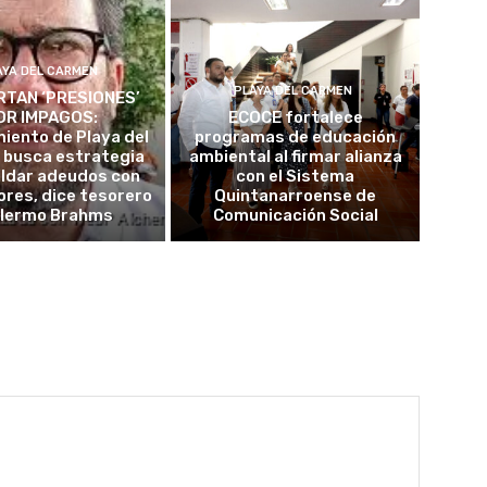
AYA DEL CARMEN
PLAYA DEL CARMEN
TAN ‘PRESIONES’
OR IMPAGOS:
ECOCE fortalece
iento de Playa del
programas de educación
 busca estrategia
ambiental al firmar alianza
aldar adeudos con
con el Sistema
res, dice tesorero
Quintanarroense de
llermo Brahms
Comunicación Social