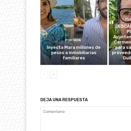
PL
DESCAR
P
Ayuntam
PORTADA
Carmen
Inyecta Mara millones de
para s
pesos a inmobiliarias
proveedo
familiares
Gui
DEJA UNA RESPUESTA