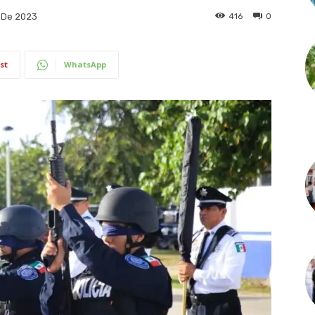
416
0
 De 2023
st
WhatsApp