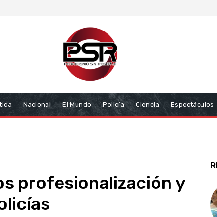
tica
Nacional
El Mundo
Policía
Ciencia
Espectáculos
R
os profesionalización y
licías