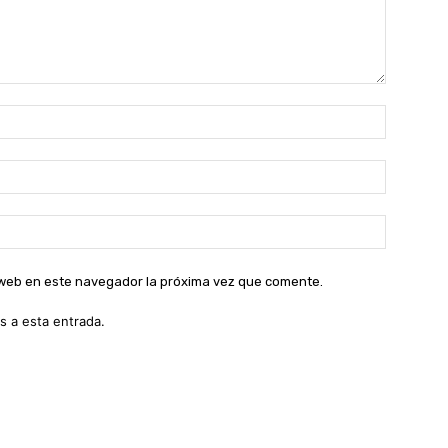
Nombre:
Correo
electróni
Sitio
web:
o web en este navegador la próxima vez que comente.
s a esta entrada.