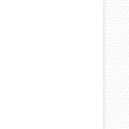
*
co:*