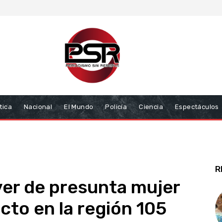
tica
Nacional
El Mundo
Policía
Ciencia
Espectáculos
R
er de presunta mujer
cto en la región 105