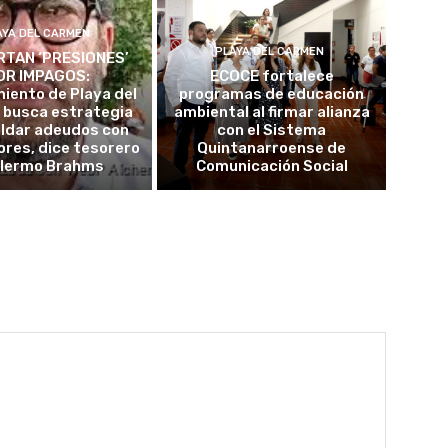
AYA DEL CARMEN
PLAYA DEL CARMEN
TAN ‘PRESIONES’
OR IMPAGOS:
ECOCE fortalece
iento de Playa del
programas de educación
 busca estrategia
ambiental al firmar alianza
aldar adeudos con
con el Sistema
res, dice tesorero
Quintanarroense de
llermo Brahms
Comunicación Social