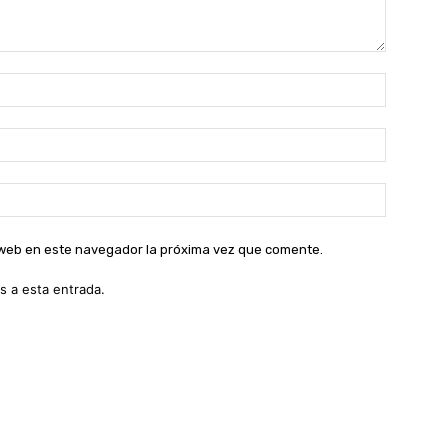
Nombre:
Correo
electróni
Sitio
web:
o web en este navegador la próxima vez que comente.
s a esta entrada.