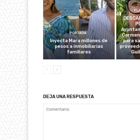
PL
DESCAR
P
Ayuntam
PORTADA
Carmen
Inyecta Mara millones de
para s
pesos a inmobiliarias
proveedo
familiares
Gui
DEJA UNA RESPUESTA