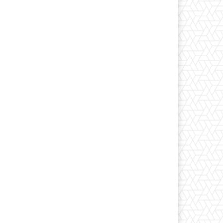
*
co:*