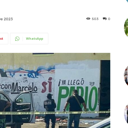
503
0
De 2023
st
WhatsApp