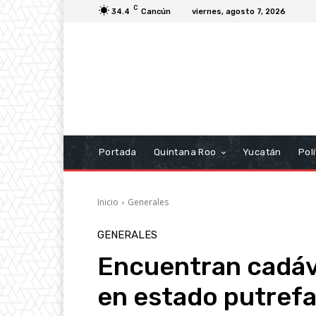
C
34.4
Cancún
viernes, agosto 7, 2026
Portada
Quintana Roo
Yucatán
Polí
Inicio
Generales
GENERALES
Encuentran cadáv
en estado putrefa