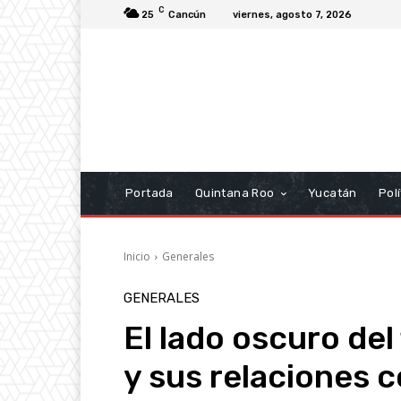
C
25
Cancún
viernes, agosto 7, 2026
Portada
Quintana Roo
Yucatán
Polí
Inicio
Generales
GENERALES
El lado oscuro del
y sus relaciones c