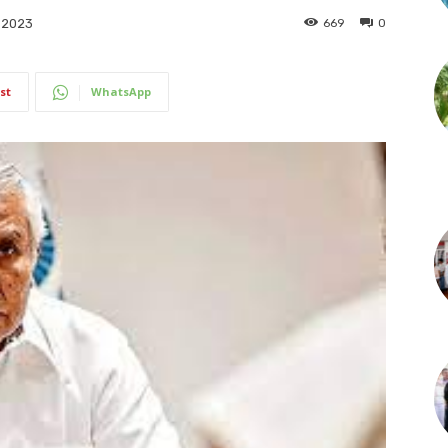
669
0
e 2023
st
WhatsApp