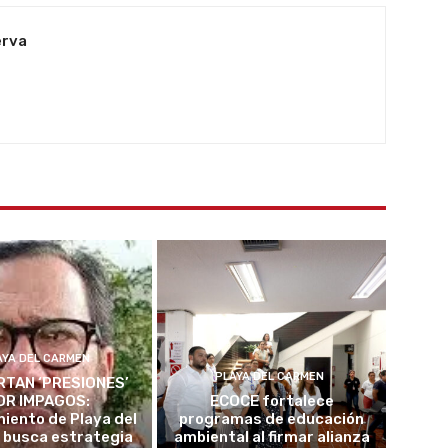
erva
AYA DEL CARMEN
PLAYA DEL CARMEN
TAN ‘PRESIONES’
OR IMPAGOS:
ECOCE fortalece
iento de Playa del
programas de educación
 busca estrategia
ambiental al firmar alianza