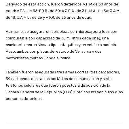
Derivado de esta acción, fueron detenidos A.P.M de 30 años de
edad; V.F.S., de 36; F.R.B., de 50; A.J.B.A., de 31; I.M.A., de 56; J.A.M.,
de 18; J.A.M.L., de 26 y H.F.R. de 25 años de edad.
Asimismo, se aseguraron seis pipas con hidrocarburo (dos con
combustible con capacidad de 30 mil litros cada una), una
camioneta marca Nissan tipo estaquitas y un vehículo modelo
Aveo, ambos con placas del estado de Veracruz y dos
motocicletas marcas Honda e Italika.
También fueron aseguradas tres armas cortas, tres cargadores,
39 cartuchos, dos radios portátiles de comunicación y siete
teléfonos celulares que fueron puestos a disposición de la
Fiscalía General de la República (FGR) junto con los vehículos y las
personas detenidas.