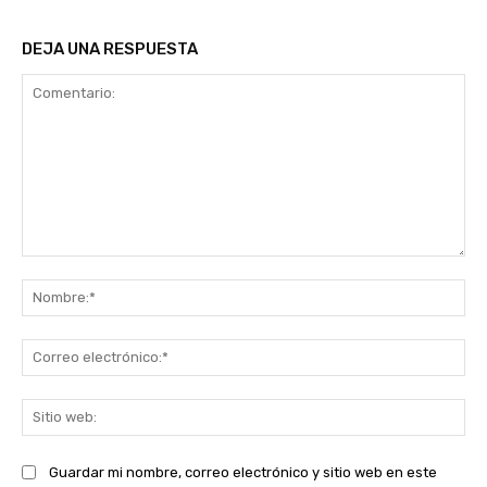
DEJA UNA RESPUESTA
Comentario:
No
Co
ele
Sit
we
Guardar mi nombre, correo electrónico y sitio web en este