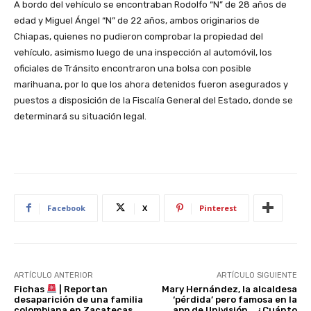
A bordo del vehículo se encontraban Rodolfo “N” de 28 años de
edad y Miguel Ángel “N” de 22 años, ambos originarios de
Chiapas, quienes no pudieron comprobar la propiedad del
vehículo, asimismo luego de una inspección al automóvil, los
oficiales de Tránsito encontraron una bolsa con posible
marihuana, por lo que los ahora detenidos fueron asegurados y
puestos a disposición de la Fiscalía General del Estado, donde se
determinará su situación legal.
Facebook
X
Pinterest
ARTÍCULO ANTERIOR
ARTÍCULO SIGUIENTE
Fichas
| Reportan
Mary Hernández, la alcaldesa
desaparición de una familia
‘pérdida’ pero famosa en la
colombiana en Zacatecas
app de Univisión… ¿Cuánto