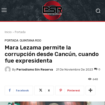
Inicio
Portada
PORTADA
QUINTANA ROO
Mara Lezama permite la
corrupción desde Cancún, cuando
fue expresidenta
By
Periodismo Sin Reserva
0
21 De Noviembre De 2023
648
Facebook
X
Pinterest