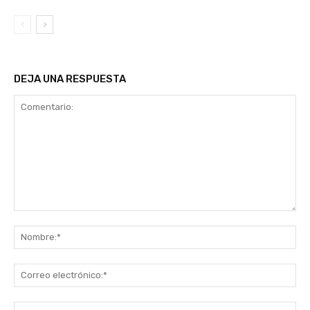
DEJA UNA RESPUESTA
Comentario:
No
Co
ele
Sit