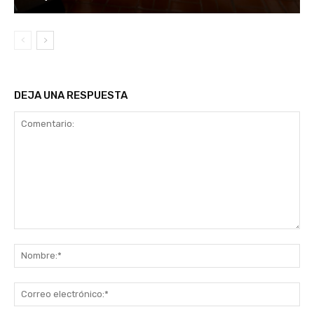
DEJA UNA RESPUESTA
Comentario:
No
Co
ele