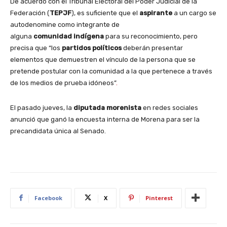
De acuerdo con el Tribunal Electoral del Poder Judicial de la
Federación (
TEPJF
), es suficiente que el
aspirante
a un cargo se
autodenomine como integrante de
alguna
comunidad
indígena
para su reconocimiento, pero
precisa que “los
partidos políticos
deberán presentar
elementos que demuestren el vínculo de la persona que se
pretende postular con la comunidad a la que pertenece a través
de los medios de prueba idóneos”
.
El pasado jueves, la
diputada morenista
en redes sociales
anunció que ganó la encuesta interna de Morena para ser la
precandidata única al Senado.
Facebook
X
Pinterest