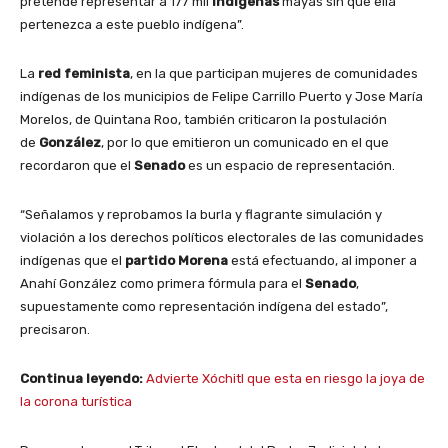
pretende representar a 177 mil
indígenas
mayas sin que ella
pertenezca a este pueblo indígena”.
La
red feminista
, en la que participan mujeres de comunidades
indígenas de los municipios de Felipe Carrillo Puerto y Jose María
Morelos, de Quintana Roo, también criticaron la postulación
de
González
, por lo que emitieron un comunicado en el que
recordaron que el
Senado
es un espacio de representación.
“Señalamos y reprobamos la burla y flagrante simulación y
violación a los derechos políticos electorales de las comunidades
indígenas que el
partido Morena
está efectuando, al imponer a
Anahí González como primera fórmula para el
Senado
,
supuestamente como representación indígena del estado”,
precisaron.
Continua leyendo:
Advierte Xóchitl que esta en riesgo la joya de
la corona turística