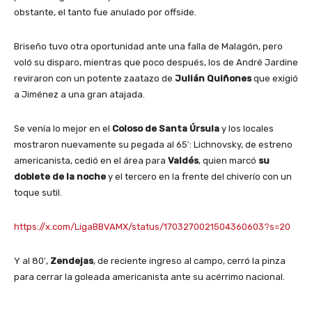
obstante, el tanto fue anulado por offside.
Briseño tuvo otra oportunidad ante una falla de Malagón, pero
voló su disparo, mientras que poco después, los de André Jardine
reviraron con un potente zaatazo de
Julián Quiñones
que exigió
a Jiménez a una gran atajada.
Se venía lo mejor en el
Coloso de Santa Úrsula
y los locales
mostraron nuevamente su pegada al 65′: Lichnovsky, de estreno
americanista, cedió en el área para
Valdés
, quien marcó
su
doblete de la noche
y el tercero en la frente del chiverío con un
toque sutil.
https://x.com/LigaBBVAMX/status/1703270021504360603?s=20
Y al 80′,
Zendejas
, de reciente ingreso al campo, cerró la pinza
para cerrar la goleada americanista ante su acérrimo nacional.