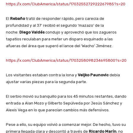
https://x.com/ClubAmerica/status/1703255272922267985?s=20
El
Rebaño
trató de responder rápido, pero carecía de
profundidad y al 37′ recibió el segundo ‘mazazo’ de la
noche:
Diego Valdés
condujo y aprovechó que los zagueros
tapatíos reculaban para meter un disparo esquinado a las
afueras del área que superó el lance del ‘Wacho’ Jiménez.
https://x.com/ClubAmerica/status/1703258098234695800?s=20
Los visitantes estaban contra la lona y
Veljko Paunovic
debía
ajustar varias piezas para la segunda parte.
El serbio movió su banquillo para los 45 minutos restantes, dando
entrada a Alan Mozo y Gilberto Sepúlveda por Jesús Sánchez y
Alexis Vega en lo que parecían cambios más defensivos.
Pese a ello, su equipo volvió a comenzar mejor. De hecho, tuvo su
primera llegada clara y descontó a través de
Ricardo Marín
; no