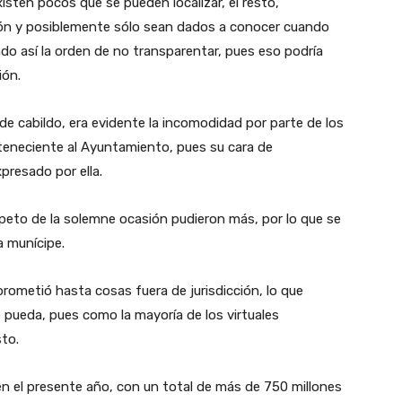
sten pocos que se pueden localizar, el resto,
ón y posiblemente sólo sean dados a conocer cuando
endo así la orden de no transparentar, pues eso podría
ión.
de cabildo, era evidente la incomodidad por parte de los
rteneciente al Ayuntamiento, pues su cara de
xpresado por ella.
respeto de la solemne ocasión pudieron más, por lo que se
a munícipe.
prometió hasta cosas fuera de jurisdicción, lo que
e pueda, pues como la mayoría de los virtuales
sto.
en el presente año, con un total de más de 750 millones