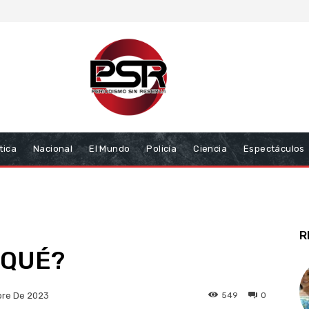
tica
Nacional
El Mundo
Policía
Ciencia
Espectáculos
R
 QUÉ?
549
0
bre De 2023