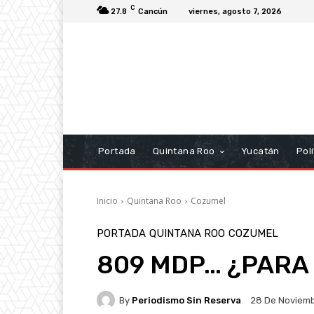
C
27.8
Cancún
viernes, agosto 7, 2026
Portada
Quintana Roo
Yucatán
Polí
Inicio
Quintana Roo
Cozumel
PORTADA
QUINTANA ROO
COZUMEL
809 MDP… ¿PARA
By
Periodismo Sin Reserva
28 De Noviem