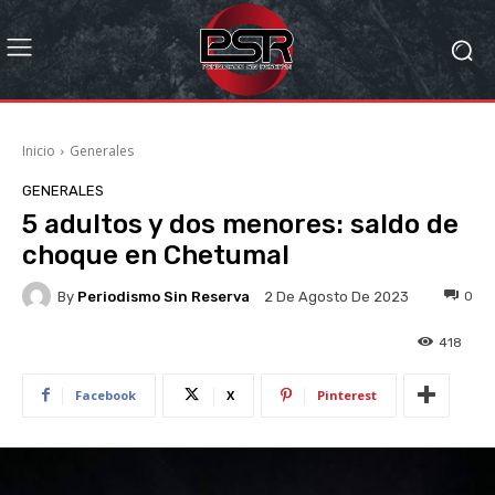
Inicio
Generales
GENERALES
5 adultos y dos menores: saldo de
choque en Chetumal
By
Periodismo Sin Reserva
0
2 De Agosto De 2023
418
Facebook
X
Pinterest