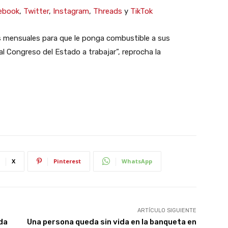
ebook
,
Twitter
,
Instagram
,
Threads
y
TikTok
os mensuales para que le ponga combustible a sus
 al Congreso del Estado a trabajar”, reprocha la
X
Pinterest
WhatsApp
ARTÍCULO SIGUIENTE
da
Una persona queda sin vida en la banqueta en