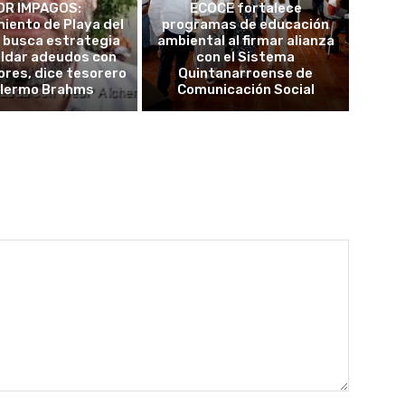
OR IMPAGOS:
ECOCE fortalece
iento de Playa del
programas de educación
 busca estrategia
ambiental al firmar alianza
aldar adeudos con
con el Sistema
res, dice tesorero
Quintanarroense de
llermo Brahms
Comunicación Social