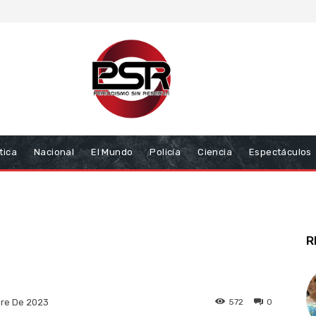
tica
Nacional
El Mundo
Policía
Ciencia
Espectáculos
R
572
0
bre De 2023