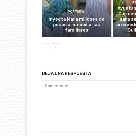
P
Ayuntam
PORTADA
Carmen
Inyecta Mara millones de
para s
pesos a inmobiliarias
proveedo
familiares
Gui
DEJA UNA RESPUESTA
Comentario: