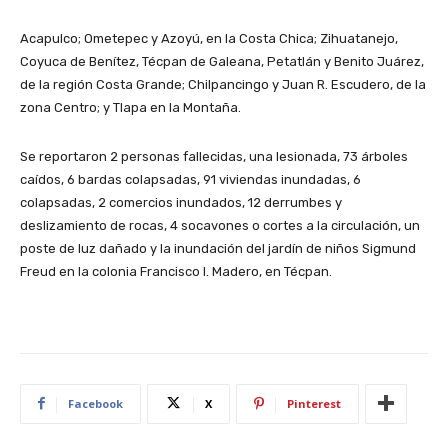
Acapulco; Ometepec y Azoyú, en la Costa Chica; Zihuatanejo,
Coyuca de Benítez, Técpan de Galeana, Petatlán y Benito Juárez,
de la región Costa Grande; Chilpancingo y Juan R. Escudero, de la
zona Centro; y Tlapa en la Montaña.
Se reportaron 2 personas fallecidas, una lesionada, 73 árboles
caídos, 6 bardas colapsadas, 91 viviendas inundadas, 6
colapsadas, 2 comercios inundados, 12 derrumbes y
deslizamiento de rocas, 4 socavones o cortes a la circulación, un
poste de luz dañado y la inundación del jardín de niños Sigmund
Freud en la colonia Francisco I. Madero, en Técpan.
Facebook
X
Pinterest