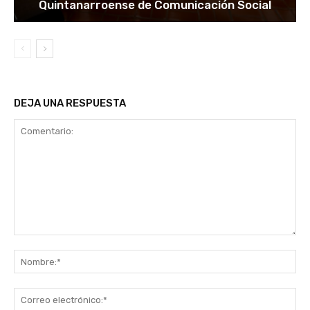
Quintanarroense de Comunicación Social
DEJA UNA RESPUESTA
Comentario:
No
Co
ele