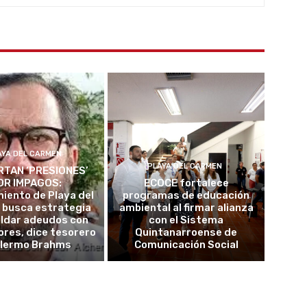
AYA DEL CARMEN
PLAYA DEL CARMEN
TAN ‘PRESIONES’
OR IMPAGOS:
ECOCE fortalece
iento de Playa del
programas de educación
 busca estrategia
ambiental al firmar alianza
aldar adeudos con
con el Sistema
res, dice tesorero
Quintanarroense de
llermo Brahms
Comunicación Social