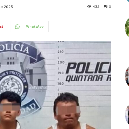
432
0
De 2023
st
WhatsApp