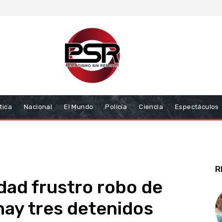
tica
Nacional
El Mundo
Policía
Ciencia
Espectáculos
R
idad frustro robo de
hay tres detenidos