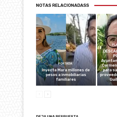
NOTAS RELACIONADASS
PL
DESCAR
P
Ayuntam
PORTADA
Carmen
Inyecta Mara millones de
para s
pesos a inmobiliarias
proveedo
familiares
Gui
DEJA UNA RESPUESTA