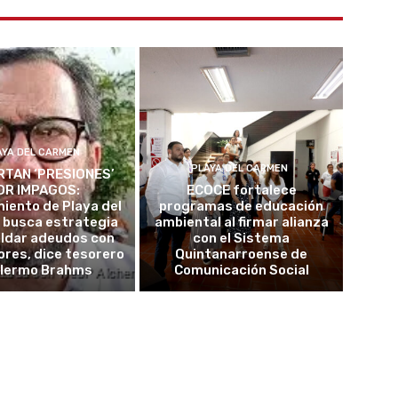
AYA DEL CARMEN
PLAYA DEL CARMEN
TAN ‘PRESIONES’
OR IMPAGOS:
ECOCE fortalece
iento de Playa del
programas de educación
 busca estrategia
ambiental al firmar alianza
aldar adeudos con
con el Sistema
res, dice tesorero
Quintanarroense de
llermo Brahms
Comunicación Social