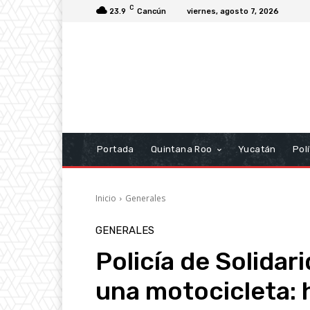
C
23.9
Cancún
viernes, agosto 7, 2026
Portada
Quintana Roo
Yucatán
Polí
Inicio
Generales
GENERALES
Policía de Solidar
una motocicleta: 