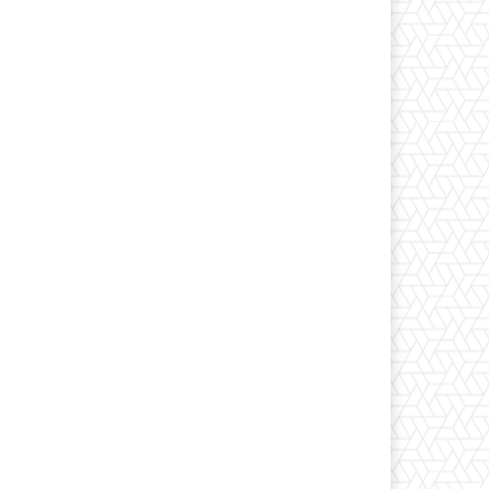
*
co:*