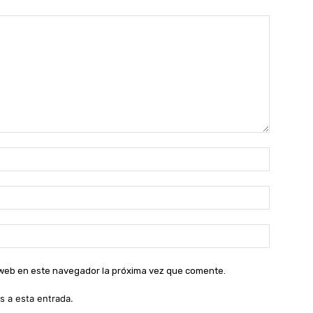
Nombre:
Correo
electróni
Sitio
web:
o web en este navegador la próxima vez que comente.
s a esta entrada.