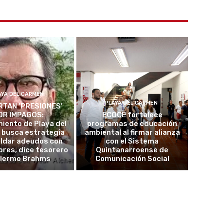
AYA DEL CARMEN
PLAYA DEL CARMEN
TAN ‘PRESIONES’
OR IMPAGOS:
ECOCE fortalece
iento de Playa del
programas de educación
 busca estrategia
ambiental al firmar alianza
aldar adeudos con
con el Sistema
res, dice tesorero
Quintanarroense de
llermo Brahms
Comunicación Social