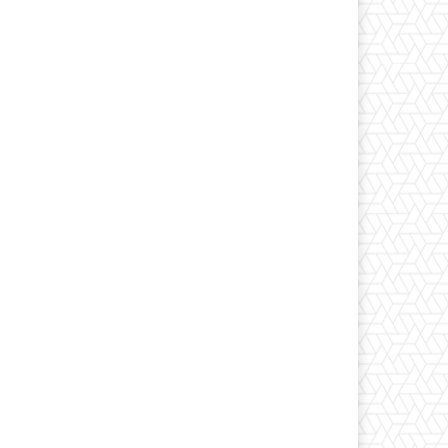
*
co:*