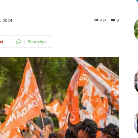
477
0
e 2024
st
WhatsApp