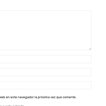
Nombre:
Correo
electróni
Sitio
web:
o web en este navegador la próxima vez que comente.