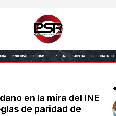
tica
Nacional
El Mundo
Policía
Ciencia
Espectáculos
R
ano en la mira del INE
eglas de paridad de