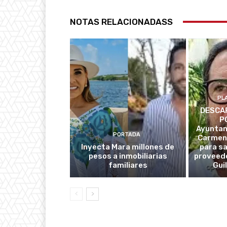
NOTAS RELACIONADASS
PL
DESCAR
P
Ayuntam
PORTADA
Carmen
Inyecta Mara millones de
para s
pesos a inmobiliarias
proveedo
familiares
Gui