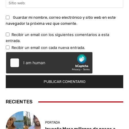
Sit
we
Guardar mi nombre, correo electrónico y sitio web en este
navegador la próxima vez que comente.
Recibir un email con los siguientes comentarios a esta
entrada.
Recibir un email con cada nueva entrada.
RECIENTES
PORTADA
Inyecta Mara millones de pesos a