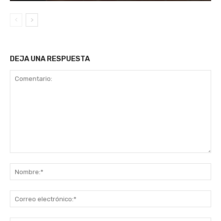
DEJA UNA RESPUESTA
Comentario:
No
Co
ele