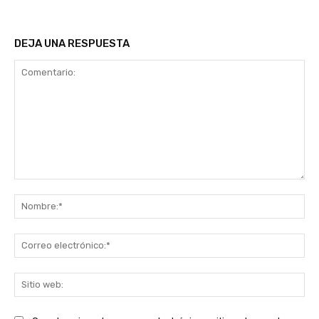
DEJA UNA RESPUESTA
Comentario:
No
Co
ele
Sit
we