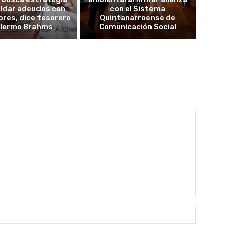
aldar adeudos con
con el Sistema
res, dice tesorero
Quintanarroense de
llermo Brahms
Comunicación Social
Nombre: