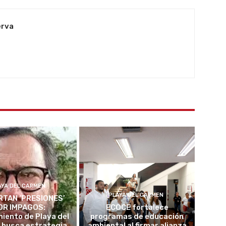
erva
AYA DEL CARMEN
PLAYA DEL CARMEN
TAN ‘PRESIONES’
OR IMPAGOS:
ECOCE fortalece
iento de Playa del
programas de educación
 busca estrategia
ambiental al firmar alianza