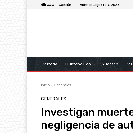
C
33.3
Cancún
viernes, agosto 7, 2026
Portada
Quintana Roo
Yucatán
Polí
Inicio
Generales
GENERALES
Investigan muerte
negligencia de au