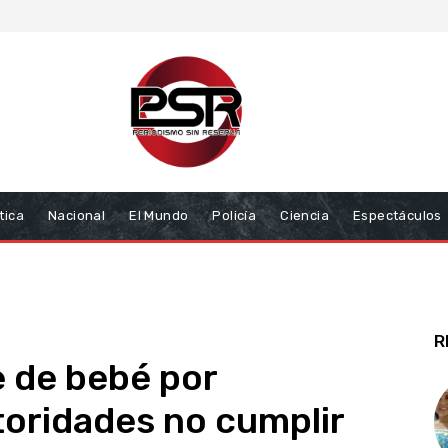
tica
Nacional
El Mundo
Policía
Ciencia
Espectáculos
R
 de bebé por
toridades no cumplir