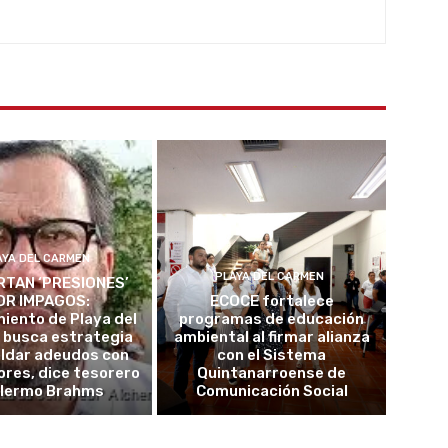
AYA DEL CARMEN
PLAYA DEL CARMEN
TAN ‘PRESIONES’
OR IMPAGOS:
ECOCE fortalece
iento de Playa del
programas de educación
 busca estrategia
ambiental al firmar alianza
aldar adeudos con
con el Sistema
res, dice tesorero
Quintanarroense de
llermo Brahms
Comunicación Social