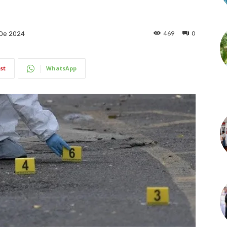
469
0
 De 2024
st
WhatsApp