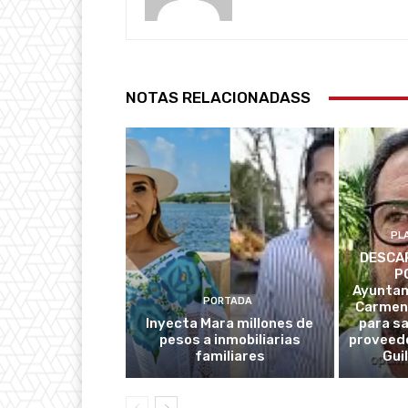
NOTAS RELACIONADASS
PL
DESCAR
P
Ayuntam
PORTADA
Carmen
Inyecta Mara millones de
para s
pesos a inmobiliarias
proveedo
familiares
Gui