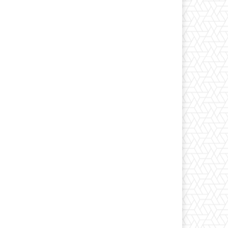
*
co:*