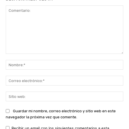
Comentario:
No
Co
ele
Sit
we
Guardar mi nombre, correo electrónico y sitio web en este
navegador la próxima vez que comente.
Recibir un email con los siguientes comentarios a esta