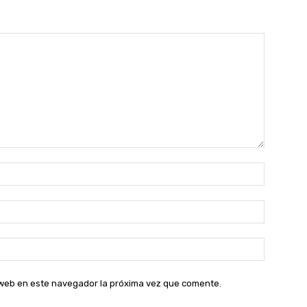
Nombre:
Correo
electróni
Sitio
web:
o web en este navegador la próxima vez que comente.