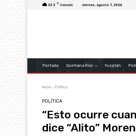
C
33.3
Cancún
viernes, agosto 7, 2026
Portada
Quintana Roo
Yucatán
Polí
Inicio
Política
POLÍTICA
“Esto ocurre cuan
dice “Alito” Moren