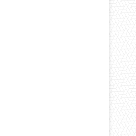
*
co:*