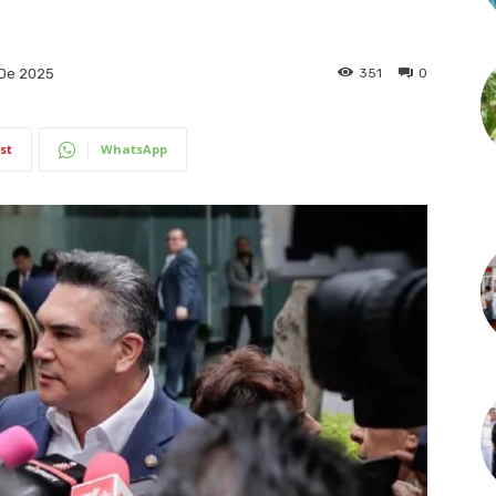
351
0
 De 2025
st
WhatsApp