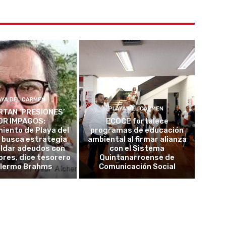
AYA DEL CARMEN
PLAYA DEL CARMEN
TAN ‘PRESIONES’
OR IMPAGOS:
ECOCE fortalece
iento de Playa del
programas de educación
 busca estrategia
ambiental al firmar alianza
aldar adeudos con
con el Sistema
res, dice tesorero
Quintanarroense de
llermo Brahms
Comunicación Social