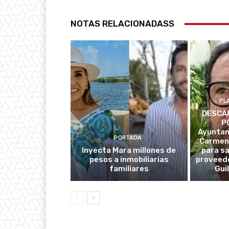
NOTAS RELACIONADASS
PL
DESCAR
P
Ayuntam
PORTADA
Carmen
Inyecta Mara millones de
para s
pesos a inmobiliarias
proveedo
familiares
Gui